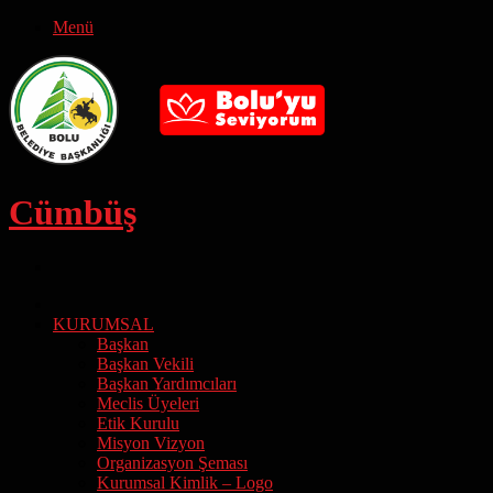
Menü
Cümbüş
Arama
Yapın
Ana
Sayfa
KURUMSAL
Başkan
Başkan Vekili
Başkan Yardımcıları
Meclis Üyeleri
Etik Kurulu
Misyon Vizyon
Organizasyon Şeması
Kurumsal Kimlik – Logo