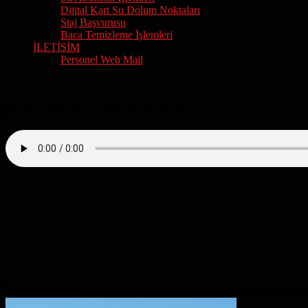
Dijital Kart Su Dolum Noktaları
Staj Başvurusu
Baca Temizleme İşlemleri
İLETİŞİM
Personel Web Mail
Arama
Yapın
Kültür Merkezi - Müzik Aletleri - Cümbüş