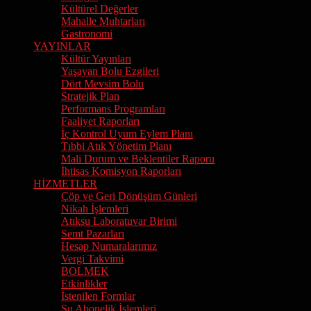
Kültürel Değerler
Mahalle Muhtarları
Gastronomi
YAYINLAR
Kültür Yayınları
Yaşayan Bolu Ezgileri
Dört Mevsim Bolu
Stratejik Plan
Performans Programları
Faaliyet Raporları
İç Kontrol Uyum Eylem Planı
Tıbbi Atık Yönetim Planı
Mali Durum ve Beklentiler Raporu
İhtisas Komisyon Raporları
HİZMETLER
Çöp ve Geri Dönüşüm Günleri
Nikah İşlemleri
Atıksu Laboratuvar Birimi
Semt Pazarları
Hesap Numaralarımız
Vergi Takvimi
BOLMEK
Etkinlikler
İstenilen Formlar
Su Abonelik İşlemleri