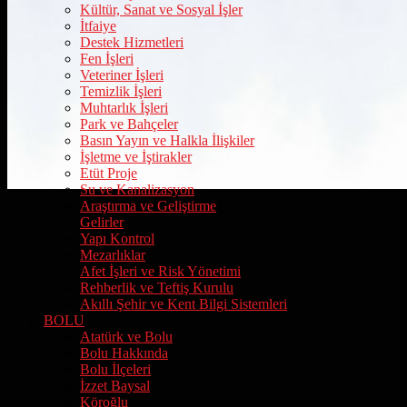
Kültür, Sanat ve Sosyal İşler
İtfaiye
Destek Hizmetleri
Fen İşleri
Veteriner İşleri
Temizlik İşleri
Muhtarlık İşleri
Park ve Bahçeler
Basın Yayın ve Halkla İlişkiler
İşletme ve İştirakler
Etüt Proje
Su ve Kanalizasyon
Araştırma ve Geliştirme
Gelirler
Yapı Kontrol
Mezarlıklar
Afet İşleri ve Risk Yönetimi
Rehberlik ve Teftiş Kurulu
Akıllı Şehir ve Kent Bilgi Sistemleri
BOLU
Atatürk ve Bolu
Bolu Hakkında
Bolu İlçeleri
İzzet Baysal
Köroğlu