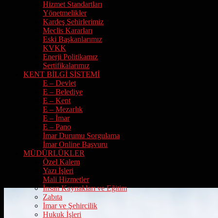
Hizmet Standartları
Yönetmelikler
Kardeş Şehirlerimiz
Meclis Kararları
Eski Başkanlarımız
KVKK
Enerji Politikamız
Sertifikalarımız
KENT BİLGİ SİSTEMİ
E – Devlet
E – Belediye
E – Kent
E – Mezarlık
E – İmar
E – Pano
İmar Durumu Sorgulama
İmar Online Başvuru
MÜDÜRLÜKLER
Özel Kalem
Yazı İşleri
Mali Hizmetler
İnsan Kaynakları ve Eğitim
Zabıta
İmar ve Şehircilik
Hukuk İşleri