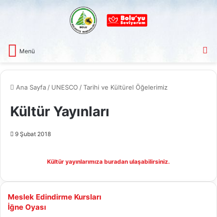
A
Menü
Ana Sayfa
/
UNESCO
/
Tarihi ve Kültürel Öğelerimiz
Kültür Yayınları
9 Şubat 2018
Kültür yayınlarımıza buradan ulaşabilirsiniz.
Meslek
Meslek Edindirme Kursları
Edindirme
İğne
İğne Oyası
Kursları
Oyası