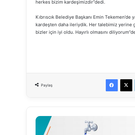
herkes bizim kardeşimizdir”dedi.
Kıbrıscık Belediye Başkanı Emin Tekemen’de y
kardeşten daha ileriydik. Her talebimiz yerine 
bizler için iyi oldu. Hayırlı olmasını diliyorum”d
Faceboo
X
Paylaş
26.12.2019
Su
Analiz