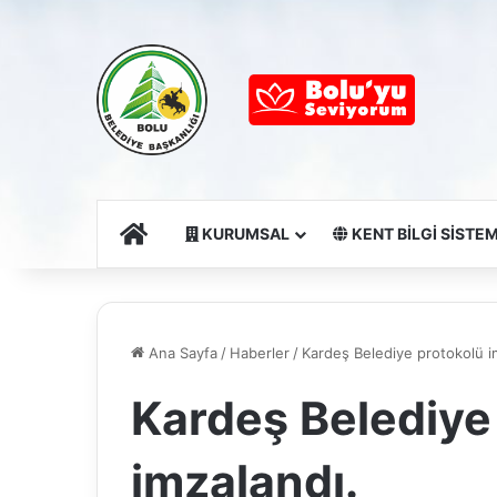
Ana Sayfa
KURUMSAL
KENT BİLGİ SİSTEM
Ana Sayfa
/
Haberler
/
Kardeş Belediye protokolü i
Kardeş Belediye
imzalandı.