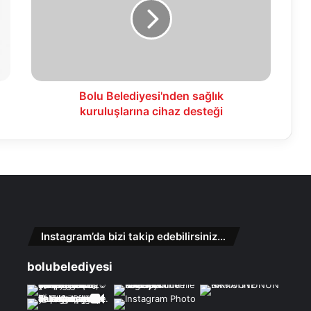
kuruluşlarına
cihaz
desteği
Bolu Belediyesi'nden sağlık
kuruluşlarına cihaz desteği
Instagram’da bizi takip edebilirsiniz…
bolubelediyesi