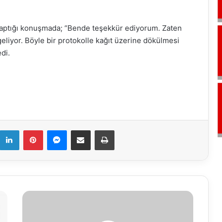
aptığı konuşmada; “Bende teşekkür ediyorum. Zaten
geliyor. Böyle bir protokolle kağıt üzerine dökülmesi
edi.
k
LinkedIn
Pinterest
Messenger
E-Mail ile paylaş
Yazdır
Bolu
Belediyesi'nden
sağlık