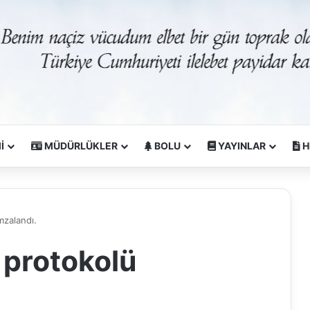
İ
MÜDÜRLÜKLER
BOLU
YAYINLAR
H
mzalandı.
 protokolü