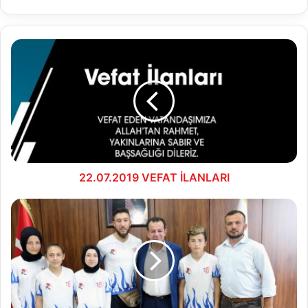
22.07.2019
VEFAT
İLANLARI
22.07.2019 VEFAT İLANLARI
Bolu
Wushu
Kungfu
takımından
Başkan
Özcan’a
ziyaret