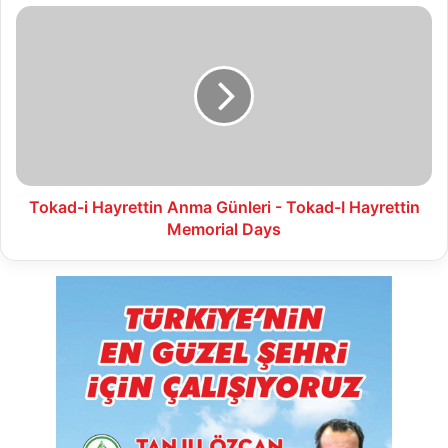
Tokad-
i
Hayrettin
Anma
Günleri
-
Tokad-
I
Hayrettin
Memorial
Tokad-i Hayrettin Anma Günleri - Tokad-I Hayrettin
Days
Memorial Days