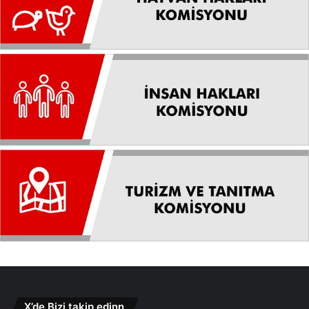
X’de Bizi takip edinn