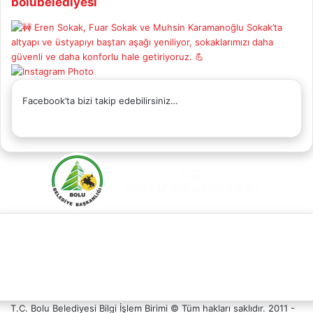
bolubelediyesi
Facebook’ta bizi takip edebilirsiniz…
Facebook
X
YouTube
Instagram
Whatsapp
Telefon
Destek
T.C. Bolu Belediyesi Bilgi İşlem Birimi © Tüm hakları saklıdır. 2011 -