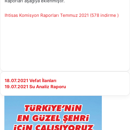
Raporları aşağıya eklenmiştir.
Ihtisas Komisyon Raporları Temmuz 2021 (578 indirme )
18.07.2021
18.07.2021 Vefat İlanları
Vefat
19.07.2021
19.07.2021 Su Analiz Raporu
İlanları
Su
Analiz
Raporu