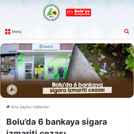
A
Menü
Ana Sayfa
/
Haberler
Bolu’da 6 bankaya sigara
izmariti cezası