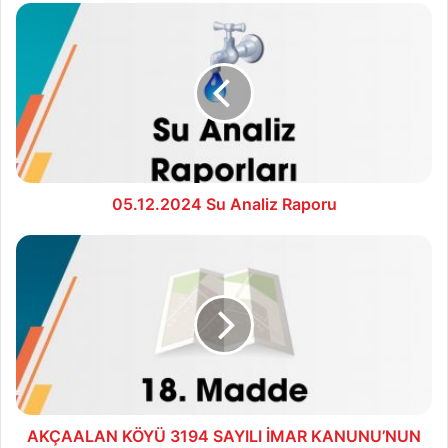
05.12.2024
Su
Analiz
Raporu
05.12.2024 Su Analiz Raporu
AKÇAALAN
KÖYÜ
3194
SAYILI
İMAR
KANUNU’NUN
18.
MADDE
UYGULAMASI
AKÇAALAN KÖYÜ 3194 SAYILI İMAR KANUNU’NUN