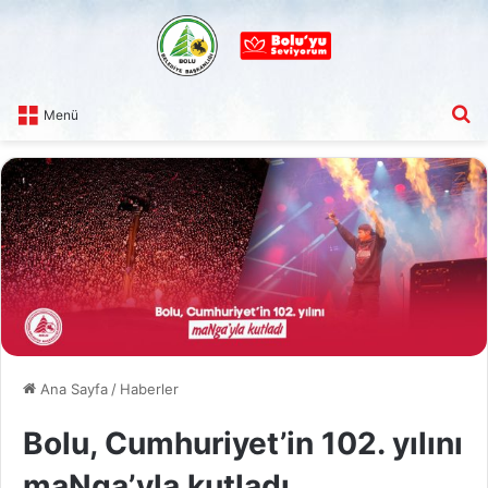
A
Menü
Ana Sayfa
/
Haberler
Bolu, Cumhuriyet’in 102. yılını
maNga’yla kutladı