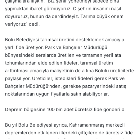
çalışmalara ilişkin, “Biz şehir yönetmeyi sadece bina
yapmaktan ibaret görmüyoruz. O şehrin insanını nasıl
doyururuz, bunun da derdindeyiz. Tarıma büyük önem
veriyoruz” dedi.
Bolu Belediyesi tarımsal üretimi desteklemek amacıyla
yerli fide üretiyor. Park ve Bahçeler Müdürlüğü
bünyesindeki seralarda üretilen ve tamamen yerli ata
tohumlarından elde edilen fideler, tarımsal üretim
arttırılması amacıyla maliyetinin de altına Bolulu üreticilerle
paylaşılıyor. Üreticiler, istedikleri fideleri gerek Park ve
Bahçeler Müdürüğü’nden, gerekse pazaryerindeki satış
noktalarından uygun fiyatlarla satın alabiliyorlar.
Deprem bölgesine 100 bin adet ücretsiz fide gönderildi
Bu yıl Bolu Belediyesi ayrıca, Kahramanmaraş merkezli
depremlerden etkilenen illerdeki çiftçilere de ücretsiz fide