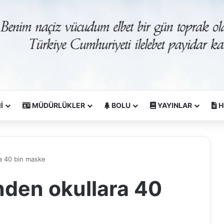
İ
MÜDÜRLÜKLER
BOLU
YAYINLAR
H
ra 40 bin maske
nden okullara 40