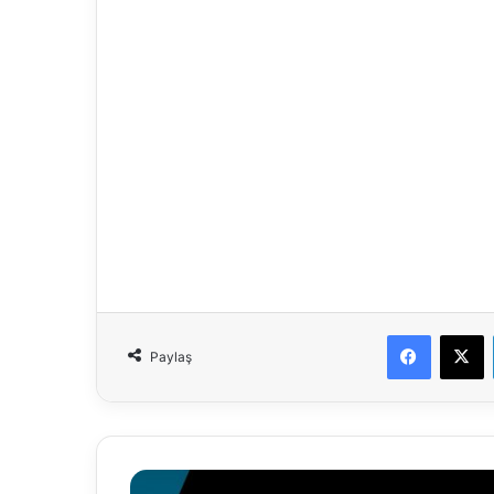
Faceboo
X
Paylaş
13.09.2021