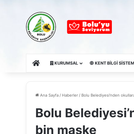
Ana Sayfa
KURUMSAL
KENT BİLGİ SİSTEM
Ana Sayfa
/
Haberler
/
Bolu Belediyesi’nden okulla
Bolu Belediyesi’
bin maske