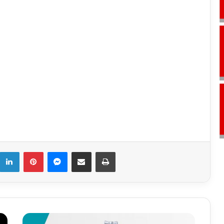
k
LinkedIn
Pinterest
Messenger
E-Mail ile paylaş
Yazdır
13.09.2021