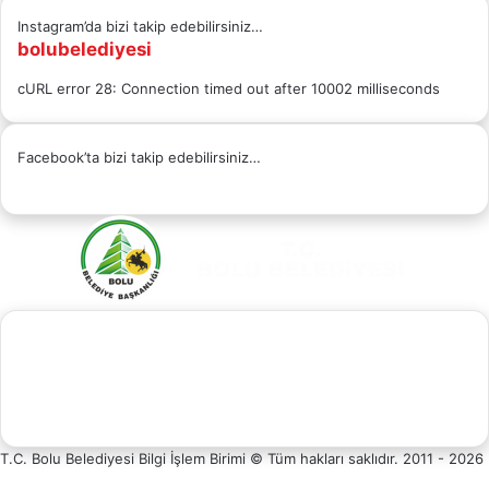
Instagram’da bizi takip edebilirsiniz…
bolubelediyesi
cURL error 28: Connection timed out after 10002 milliseconds
Facebook’ta bizi takip edebilirsiniz…
Facebook
X
YouTube
Instagram
Whatsapp
Telefon
Destek
T.C. Bolu Belediyesi Bilgi İşlem Birimi © Tüm hakları saklıdır. 2011 - 2026
Facebook
Hattı