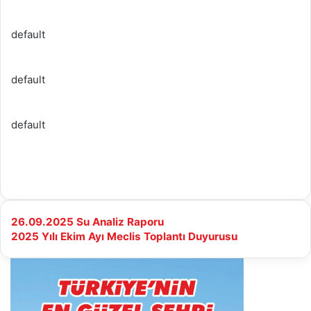
default
default
default
26.09.2025
26.09.2025 Su Analiz Raporu
Su
2025
2025 Yılı Ekim Ayı Meclis Toplantı Duyurusu
Analiz
Yılı
Raporu
Ekim
Ayı
Meclis
Toplantı