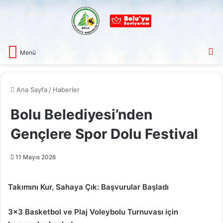
A
Menü
Ana Sayfa
/
Haberler
Bolu Belediyesi’nden
Gençlere Spor Dolu Festival
11 Mayıs 2026
Takımını Kur, Sahaya Çık: Başvurular Başladı
3×3 Basketbol ve Plaj Voleybolu Turnuvası için