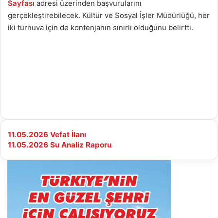
Sayfası
adresi üzerinden başvurularını
gerçekleştirebilecek. Kültür ve Sosyal İşler Müdürlüğü, her
iki turnuva için de kontenjanın sınırlı olduğunu belirtti.
11.05.2026
11.05.2026 Vefat İlanı
Vefat
11.05.2026
11.05.2026 Su Analiz Raporu
İlanı
Su
Analiz
Raporu