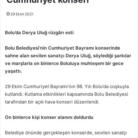
29 Ekim 2021
Bolu’da Derya Ulu
ğ
rüzgâr
ı esti
Bolu Belediyesi’nin Cumhuriyet Bayram
ı
konserinde
sahne alan sevilen sanatç
ı
Derya Ulu
ğ
, söyledi
ğ
i
ş
ark
ı
lar
ve mar
ş
larla on binlerce Boluluya muhte
ş
em bir gece
ya
ş
att
ı
.
29 Ekim Cumhuriyet Bayramı’nın 98. Yılı Bolu’da coşkuyla
kutlandı. Kutlama etkinlikleri kapsamında Bolu Belediyesi
tarafından bir açık hava konseri düzenlendi.
On binlerce kişi konser alanını doldurdu
Belediye önünde gerçekleşen konserde, sevilen sanatçı