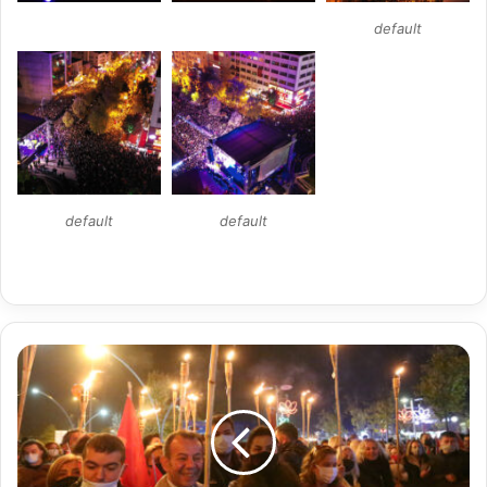
default
default
default
Binlerce
Bolulu
Cumhuriyet’i
Fener
Alayı’nda
kutladı