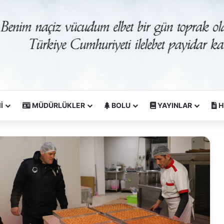
İ
MÜDÜRLÜKLER
BOLU
YAYINLAR
H