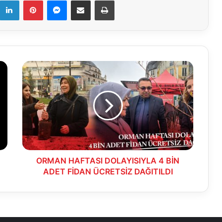
ORMAN
HAFTASI
DOLAYISIYLA
4
BİN
ADET
FİDAN
ÜCRETSİZ
DAĞITILDI
ORMAN HAFTASI DOLAYISIYLA 4 BİN
ADET FİDAN ÜCRETSİZ DAĞITILDI