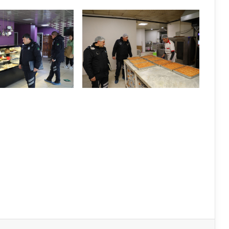
k
LinkedIn
Pinterest
Messenger
E-Mail ile paylaş
Yazdır