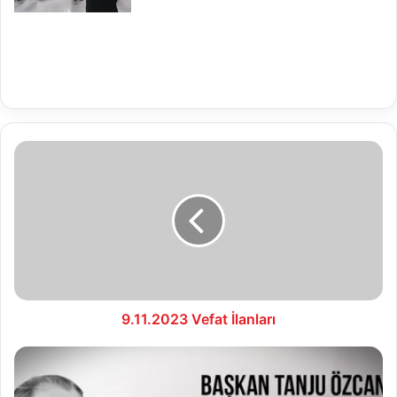
9.11.2023
Vefat
İlanları
9.11.2023 Vefat İlanları
‘’AZİZ
HATIRASI
ÖNÜNDE