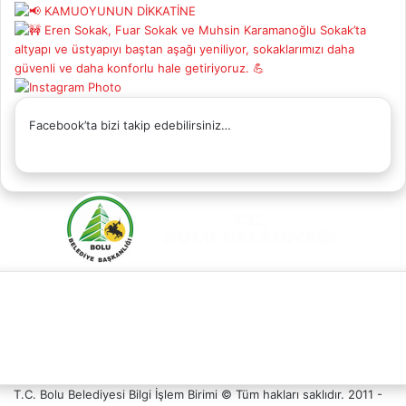
Facebook’ta bizi takip edebilirsiniz…
Facebook
X
YouTube
Instagram
Whatsapp
Telefon
Destek
T.C. Bolu Belediyesi Bilgi İşlem Birimi © Tüm hakları saklıdır. 2011 -