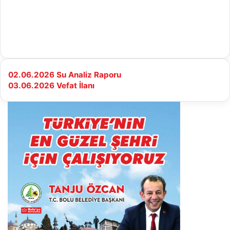
02.06.2026
02.06.2026 Su Analiz Raporu
Su
03.06.2026
03.06.2026 Vefat İlanı
Analiz
Vefat
Raporu
İlanı