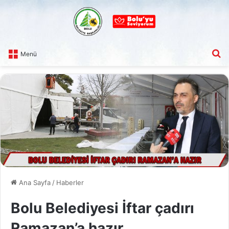
A
Menü
Ana Sayfa
/
Haberler
Bolu Belediyesi İftar çadırı
Ramazan’a hazır