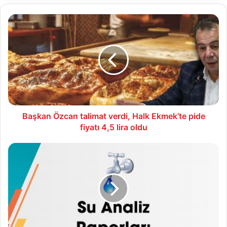
Başkan
Özcan
talimat
verdi,
Halk
Ekmek’te
pide
fiyatı
4,5
lira
Başkan Özcan talimat verdi, Halk Ekmek’te pide
oldu
fiyatı 4,5 lira oldu
01.04.2022
Su
Analiz
Raporu