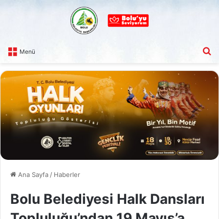
A
Menü
Ana Sayfa
/
Haberler
Bolu Belediyesi Halk Dansları
Topluluğu’ndan 19 Mayıs’a