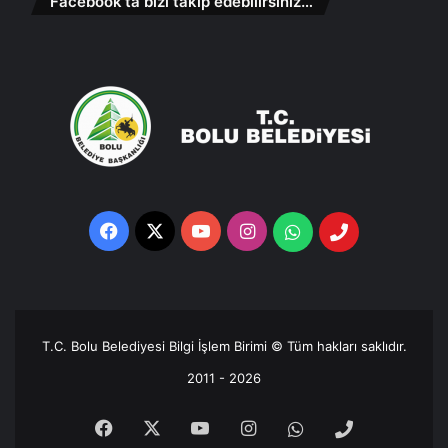
Facebook’ta bizi takip edebilirsiniz…
Facebook
X
YouTube
Instagram
Whatsapp
Telefon
Destek
Hattı
T.C. Bolu Belediyesi Bilgi İşlem Birimi © Tüm hakları saklıdır.
2011 - 2026
Facebook
X
YouTube
Instagram
Whatsapp
Telefon