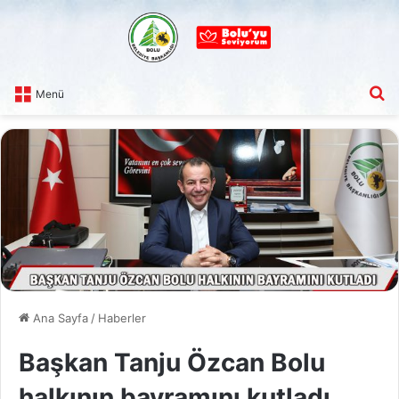
A
Menü
Ana Sayfa
/
Haberler
Başkan Tanju Özcan Bolu
halkının bayramını kutladı