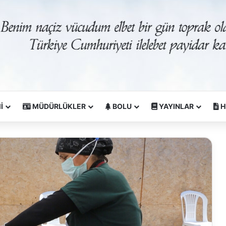
İ
MÜDÜRLÜKLER
BOLU
YAYINLAR
H