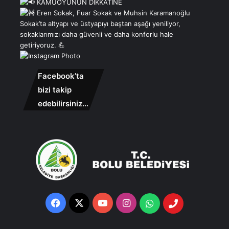
Facebook’ta
bizi takip
edebilirsiniz…
Facebook
X
YouTube
Instagram
Whatsapp
Telefon
Destek