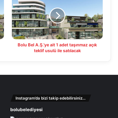
A.Ş.’ye
ait
1
adet
taşınmaz
açık
teklif
usulü
Bolu Bel A.Ş.’ye ait 1 adet taşınmaz açık
ile
teklif usulü ile satılacak
satılacak
Instagram’da bizi takip edebilirsiniz…
bolubelediyesi