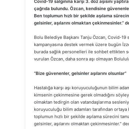
Covid-19 salgınına karşı 3. doz aşısını yaptı
çağrıda bulundu. Özcan, kendisine güvenenle
Ben toplumun hızlı bir şekilde aşılama sürec
gelsinler, aşılarını olmaktan çekinmesinler.” d
Bolu Belediye Başkanı Tanju Özcan, Covid-19 sa
kampanyasına destek vermek üzere bugün İzzet 
burada sağlık personelleri ile sohbet ettikten so
vurulan Özcan, daha sonra aşı olmayan Bolulul
“Bize güvenenler, gelsinler aşılarını olsunlar”
Hastalığa karşı aşı koruyuculuğunun bilim adam
kimsenin çekinmesine gerek olmadığını söyleye
olmaktan tedirgin olan vatandaşlarıma sesleniyor
koruyuculuğu bilim adamları tarafından ortay
toplumun hızlı bir şekilde aşılama sürecini t
gelsinler, aşılarını olmaktan çekinmesinler.” ded