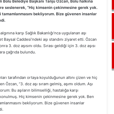
ran Bolu Belediye Başkanı Tanju Özcan, Bolu halkına
re seslenerek, “Hiç kimsenin çekinmesine gerek yok.
ini tamamlanmasını bekliyorum. Bize güvenen insanlar
edi.
lgınına karşı Sağlık Bakanlığı’nca uygulanan aşı
Baysal Caddesi’ndeki aşı standını ziyaret etti. Özcan
nra 3. doz aşısını oldu. Sırası geldiği için 3. doz aşısı
ara çağrıda bulundu.
ları tarafından ortaya koyulduğunun altını çizen ve hiç
n Özcan, “3. doz aşı sıram gelmiş, aşımı oldum. Aşı
um: Bu aşıların bilimselliği, hastalığa karşı
a konulmuş. Hiç kimsenin çekinmesine gerek yok. Ben
amamlanmasını bekliyorum. Bize güvenen insanlar
i.