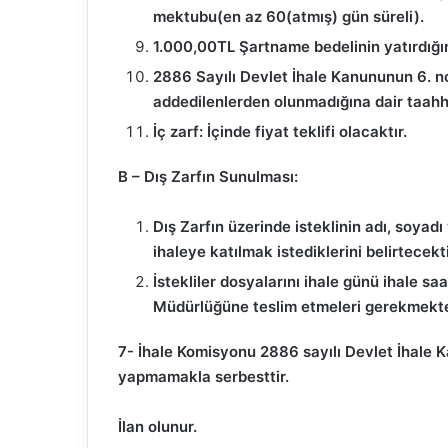
mektubu(en az 60(atmış) gün süreli).
1.000,00TL Şartname bedelinin yatırdığ
2886 Sayılı Devlet İhale Kanununun 6. nc
addedilenlerden olunmadığına dair taah
İç zarf: İçinde fiyat teklifi olacaktır.
B – Dış Zarfın Sunulması:
Dış Zarfın üzerinde isteklinin adı, soyad
ihaleye katılmak istediklerini belirtecekti
İstekliler dosyalarını ihale günü ihale s
Müdürlüğüne teslim etmeleri gerekmekte
7- İhale Komisyonu 2886 sayılı Devlet İhale 
yapmamakla serbesttir.
İlan olunur.