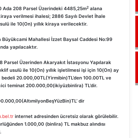
2
i 0 Ada 208 Parsel Üzerindeki 4485,25m
alana
iraya verilmesi ihalesi; 2886 Sayılı Devlet İhale
lü ile 10(On) yıllık kiraya verilecektir.
da Büyükcami Mahallesi İzzet Baysal Caddesi No:99
nda yapılacaktır.
8 Parsel Üzerinden Akaryakıt İstasyonu Yapılarak
klif usulü ile 10(On) yıllık işletilmesi işi için 10(On) ay
ra bedeli 20.000,00TL(Yirmibin)TL’den 100.00TL ve
çici teminat 200.000,00(ikiyüzbinlira) TL’dir.
500.000,00(AltımilyonBeşYüzBin)TL’ dir
bel.tr
internet adresinden ücretsiz olarak görülebilir.
rlüğünden 1.000,00 (binlira) TL makbuz alındısı
.