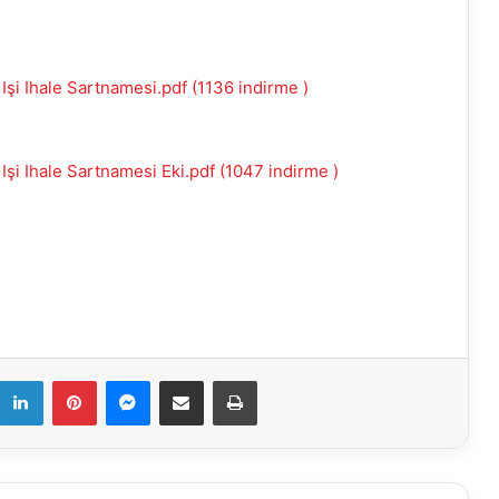
 Işi Ihale Sartnamesi.pdf (1136 indirme )
 Işi Ihale Sartnamesi Eki.pdf (1047 indirme )
k
LinkedIn
Pinterest
Messenger
E-Mail ile paylaş
Yazdır