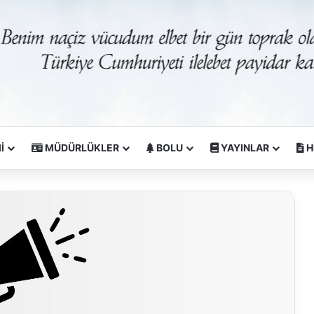
İ
MÜDÜRLÜKLER
BOLU
YAYINLAR
H