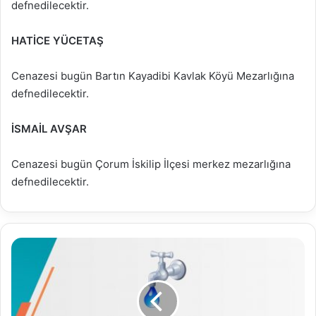
defnedilecektir.
HATİCE YÜCETAŞ
Cenazesi bugün Bartın Kayadibi Kavlak Köyü Mezarlığına
defnedilecektir.
İSMAİL AVŞAR
Cenazesi bugün Çorum İskilip İlçesi merkez mezarlığına
defnedilecektir.
08.12.2021
Su
Analiz
Raporu
(Haftalık