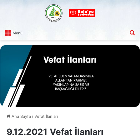
A
Menü
Ana Sayfa
/
Vefat İlanları
9.12.2021 Vefat İlanları