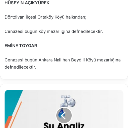
HÜSEYİN AÇIKYÜREK
Dörtdivan İlçesi Ortaköy Köyü halkından;
Cenazesi bugün köy mezarlığına defnedilecektir.
EMİNE TOYGAR
Cenazesi bugün Ankara Nallıhan Beydili Köyü mezarlığına
defnedilecektir.
08.06.2022
Su
Analiz
Raporu
(Haftalık
Analizler)