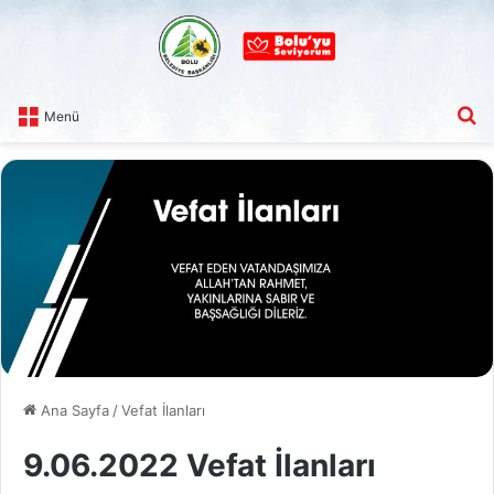
A
Menü
Ana Sayfa
/
Vefat İlanları
9.06.2022 Vefat İlanları