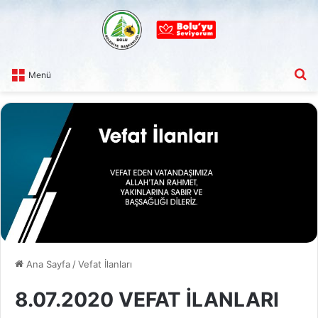
A
Menü
Ana Sayfa
/
Vefat İlanları
8.07.2020 VEFAT İLANLARI