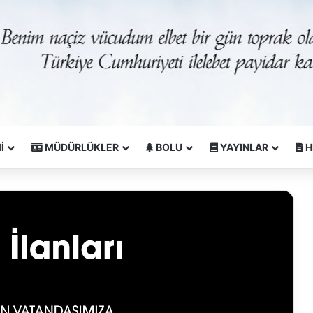
İ
MÜDÜRLÜKLER
BOLU
YAYINLAR
H