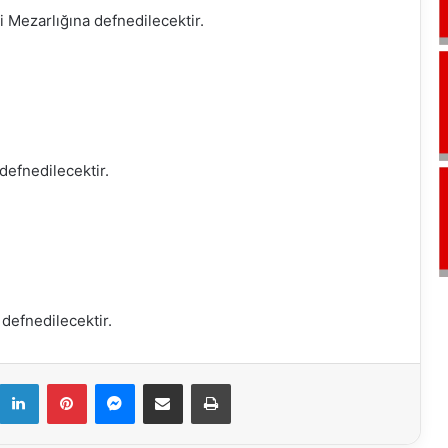
Mezarlığına defnedilecektir.
defnedilecektir.
defnedilecektir.
k
LinkedIn
Pinterest
Messenger
E-Mail ile paylaş
Yazdır