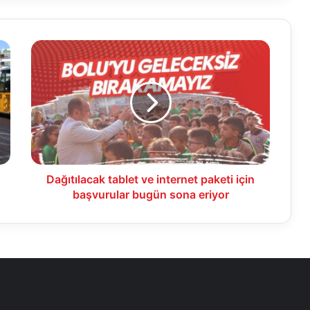
Dağıtılacak
tablet
ve
internet
paketi
için
başvurular
bugün
sona
eriyor
Dağıtılacak tablet ve internet paketi için
başvurular bugün sona eriyor