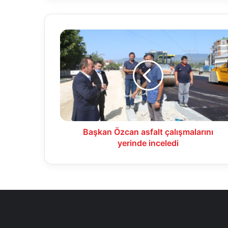
Başkan
Özcan
asfalt
çalışmalarını
yerinde
inceledi
Başkan Özcan asfalt çalışmalarını
yerinde inceledi