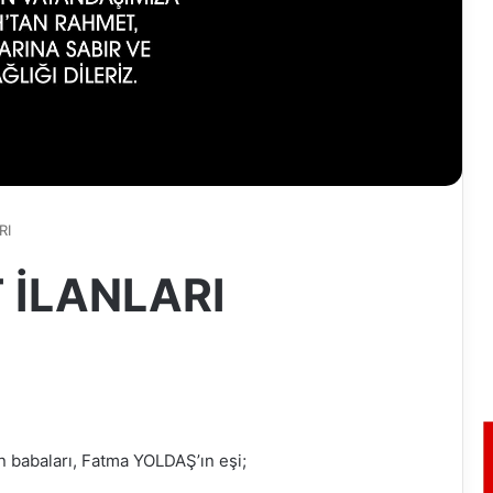
RI
T İLANLARI
babaları, Fatma YOLDAŞ’ın eşi;