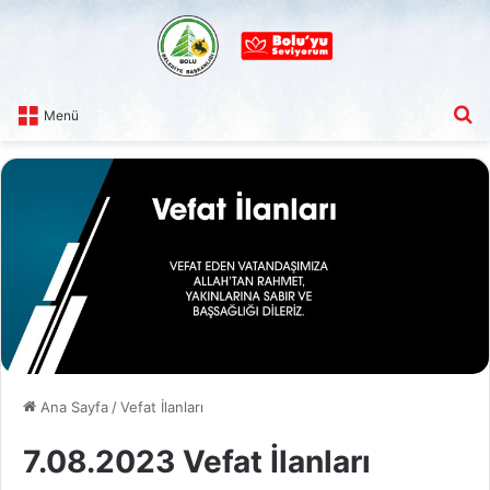
A
Menü
Ana Sayfa
/
Vefat İlanları
7.08.2023 Vefat İlanları