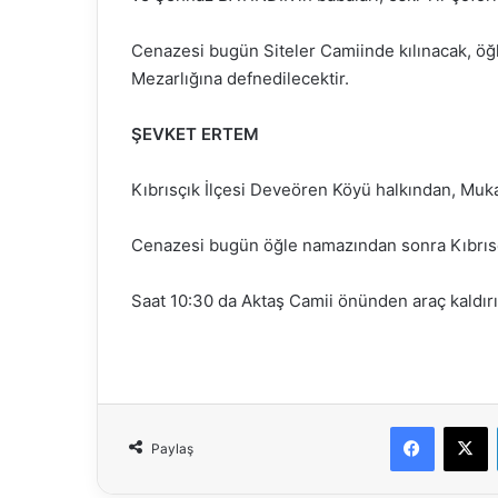
Cenazesi bugün Siteler Camiinde kılınacak, ö
Mezarlığına defnedilecektir.
ŞEVKET ERTEM
Kıbrısçık İlçesi Deveören Köyü halkından, Mu
Cenazesi bugün öğle namazından sonra Kıbrısç
Saat 10:30 da Aktaş Camii önünden araç kaldırıl
Faceboo
X
Paylaş