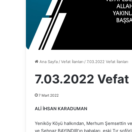
Ana Sayfa
/
Vefat İlanları
/
7.03.2022 Vefat İlanları
7.03.2022 Vefat 
7 Mart 2022
ALİ İHSAN KARADUMAN
Yeniköy Köyü halkından, Merhum Şemsettin 
ve Şehnaz BAYINDIR’ın babaları, eski Tır şoför