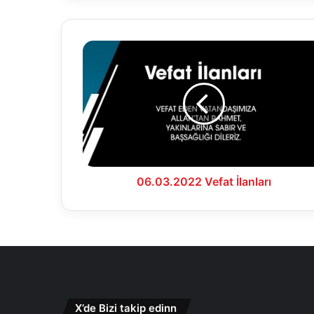
06.03.2022
Vefat
İlanları
06.03.2022 Vefat İlanları
X’de Bizi takip edinn