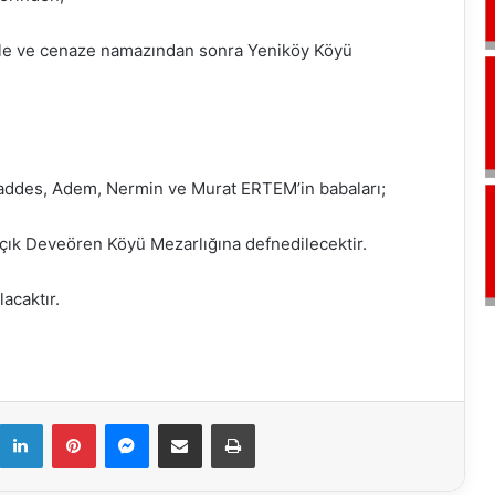
ğle ve cenaze namazından sonra Yeniköy Köyü
kaddes, Adem, Nermin ve Murat ERTEM’in babaları;
ık Deveören Köyü Mezarlığına defnedilecektir.
acaktır.
k
LinkedIn
Pinterest
Messenger
E-Mail ile paylaş
Yazdır