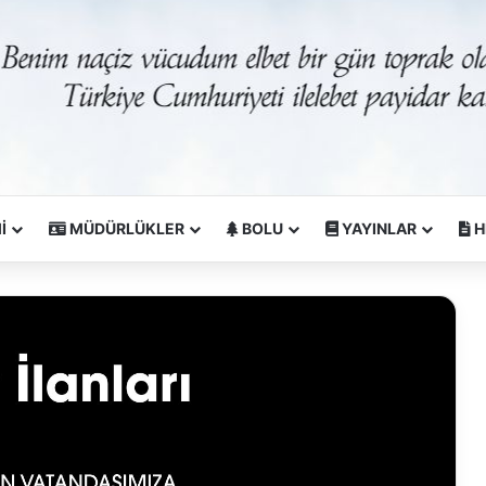
İ
MÜDÜRLÜKLER
BOLU
YAYINLAR
H