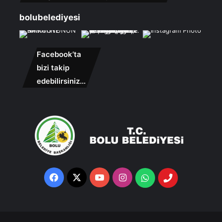
bolubelediyesi
Facebook’ta
bizi takip
edebilirsiniz…
Facebook
X
YouTube
Instagram
Whatsapp
Telefon
Destek
Hattı