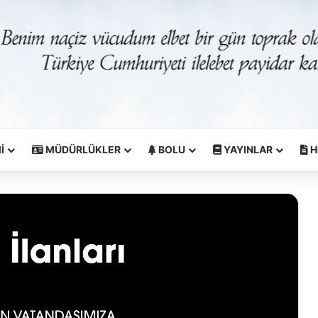
İ
MÜDÜRLÜKLER
BOLU
YAYINLAR
H