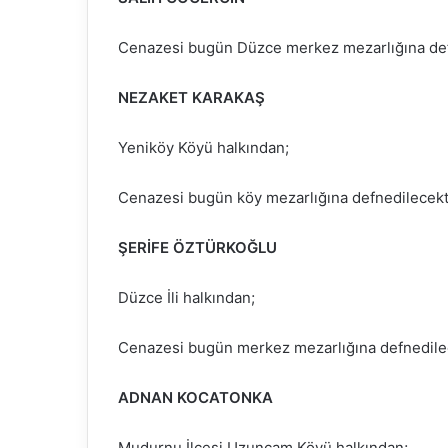
Cenazesi bugün Düzce merkez mezarlığına def
NEZAKET KARAKAŞ
Yeniköy Köyü halkından;
Cenazesi bugün köy mezarlığına defnedilecekti
ŞERİFE ÖZTÜRKOĞLU
Düzce İli halkından;
Cenazesi bugün merkez mezarlığına defnedilec
ADNAN KOCATONKA
Mudurnu İlçesi Uzunçam Köyü halkından;