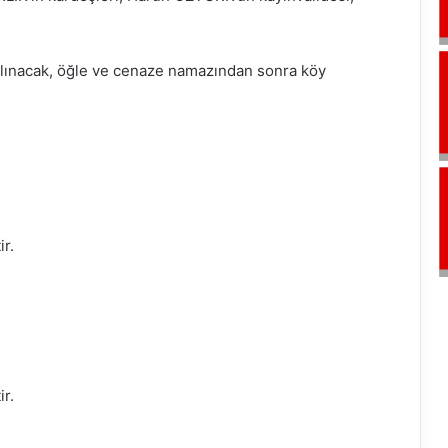
ınacak, öğle ve cenaze namazından sonra köy
r.
r.