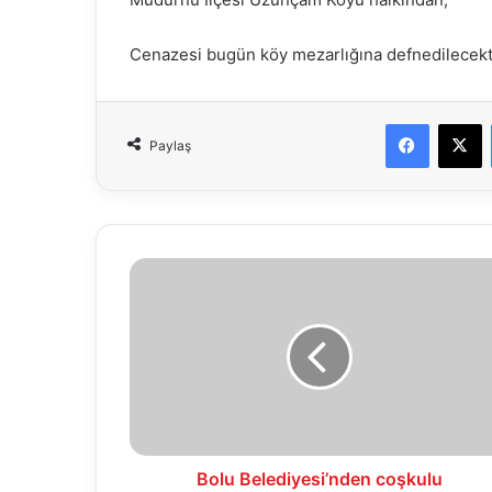
Cenazesi bugün köy mezarlığına defnedilecekti
Faceboo
X
Paylaş
Bolu
Belediyesi’nden
coşkulu
Hayvanları
Koruma
Günü
kutlaması
Bolu Belediyesi’nden coşkulu