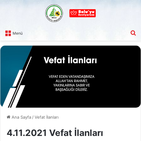
A
Menü
Ana Sayfa
/
Vefat İlanları
4.11.2021 Vefat İlanları