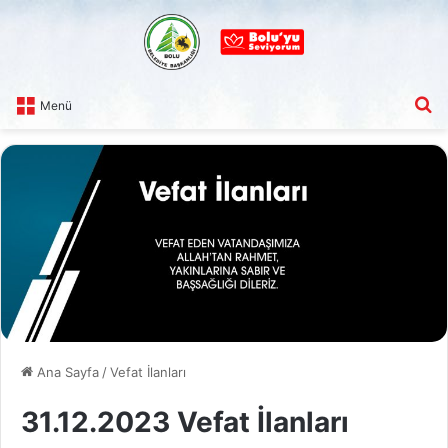
A
Menü
Ana Sayfa
/
Vefat İlanları
31.12.2023 Vefat İlanları