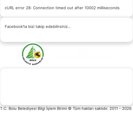
cURL error 28: Connection timed out after 10002 milliseconds
Facebook’ta bizi takip edebilirsiniz…
Facebook
X
YouTube
Instagram
Whatsapp
Telefon
Destek
T.C. Bolu Belediyesi Bilgi İşlem Birimi © Tüm hakları saklıdır. 2011 - 2026
Facebook
Hattı
X
YouTube
Instagram