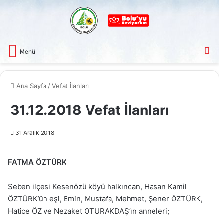
A
Menü
Ana Sayfa
/
Vefat İlanları
31.12.2018 Vefat İlanları
31 Aralık 2018
FATMA ÖZTÜRK
Seben ilçesi Kesenözü köyü halkından, Hasan Kamil
ÖZTÜRK’ün eşi, Emin, Mustafa, Mehmet, Şener ÖZTÜRK,
Hatice ÖZ ve Nezaket OTURAKDAŞ’ın anneleri;