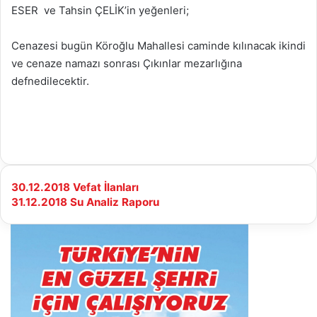
ESER ve Tahsin ÇELİK’in yeğenleri;
Cenazesi bugün Köroğlu Mahallesi caminde kılınacak ikindi
ve cenaze namazı sonrası Çıkınlar mezarlığına
defnedilecektir.
30.12.2018
30.12.2018 Vefat İlanları
Vefat
31.12.2018
31.12.2018 Su Analiz Raporu
İlanları
Su
Analiz
Raporu