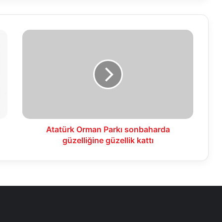
Atatürk
Orman
Parkı
sonbaharda
güzelliğine
güzellik
kattı
Atatürk Orman Parkı sonbaharda
güzelliğine güzellik kattı