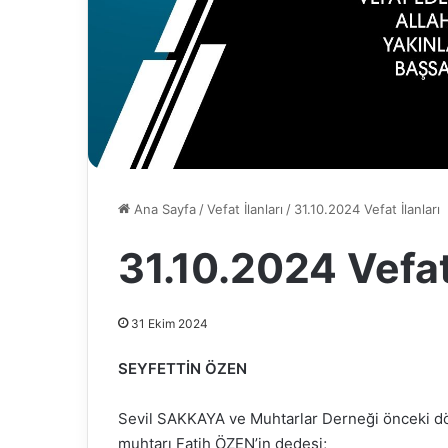
Ana Sayfa
/
Vefat İlanları
/
31.10.2024 Vefat İlanları
31.10.2024 Vefat 
31 Ekim 2024
SEYFETTİN ÖZEN
Sevil SAKKAYA ve Muhtarlar Derneği önceki dö
muhtarı Fatih ÖZEN’in dedesi;