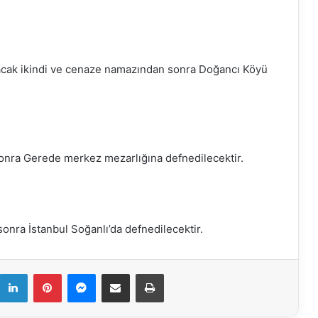
acak ikindi ve cenaze namazından sonra Doğancı Köyü
nra Gerede merkez mezarlığına defnedilecektir.
nra İstanbul Soğanlı’da defnedilecektir.
k
LinkedIn
Pinterest
Messenger
E-Mail ile paylaş
Yazdır