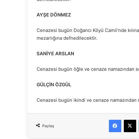
AYŞE DÖNMEZ
Cenazesi bugün Doğancı Köyü Camii’nde kılın
mezarlığına defnedilecektir.
SANİYE ARSLAN
Cenazesi bugün öğle ve cenaze namazından so
GÜLÇİN ÖZGÜL
Cenazesi bugün ikindi ve cenaze namazından so
Faceboo
X
Paylaş