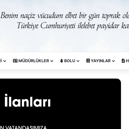
İ
MÜDÜRLÜKLER
BOLU
YAYINLAR
H