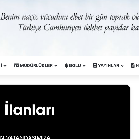
İ
MÜDÜRLÜKLER
BOLU
YAYINLAR
H