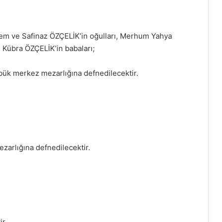
em ve Safinaz ÖZÇELİK’in oğulları, Merhum Yahya
 Kübra ÖZÇELİK’in babaları;
ük merkez mezarlığına defnedilecektir.
arlığına defnedilecektir.
r.