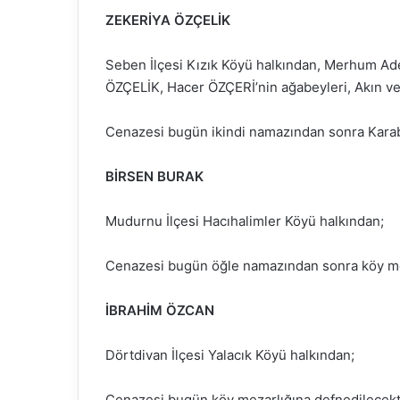
ZEKERİYA ÖZÇELİK
Seben İlçesi Kızık Köyü halkından, Merhum Ad
ÖZÇELİK, Hacer ÖZÇERİ’nin ağabeyleri, Akın ve
Cenazesi bugün ikindi namazından sonra Karab
BİRSEN BURAK
Mudurnu İlçesi Hacıhalimler Köyü halkından;
Cenazesi bugün öğle namazından sonra köy mez
İBRAHİM ÖZCAN
Dörtdivan İlçesi Yalacık Köyü halkından;
Cenazesi bugün köy mezarlığına defnedilecekti