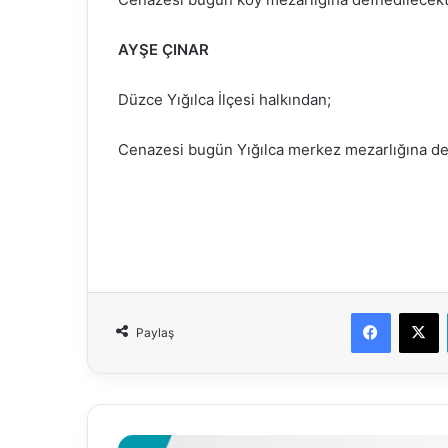
AYŞE ÇINAR
Düzce Yığılca İlçesi halkından;
Cenazesi bugün Yığılca merkez mezarlığına def
Faceboo
X
Paylaş
30.05.2022