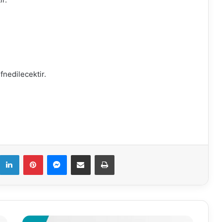
nedilecektir.
k
LinkedIn
Pinterest
Messenger
E-Mail ile paylaş
Yazdır
31.05.2022