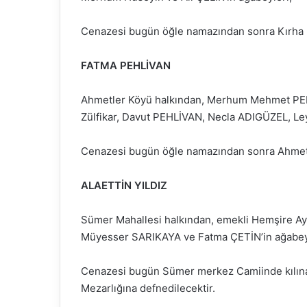
Cenazesi bugün öğle namazından sonra Kırha K
FATMA PEHLİVAN
Ahmetler Köyü halkından, Merhum Mehmet PEH
Zülfikar, Davut PEHLİVAN, Necla ADIGÜZEL, L
Cenazesi bugün öğle namazından sonra Ahmetle
ALAETTİN YILDIZ
Sümer Mahallesi halkından, emekli Hemşire Ayfe
Müyesser SARIKAYA ve Fatma ÇETİN’in ağabeyle
Cenazesi bugün Sümer merkez Camiinde kılınac
Mezarlığına defnedilecektir.