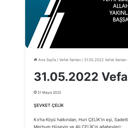
Ana Sayfa
/
Vefat İlanları
/
31.05.2022 Vefat İlanları
31.05.2022 Vefat
31 Mayıs 2022
ŞEVKET ÇELİK
Kırha Köyü halkından, Huri ÇELİK’in eşi, Sadett
Merhum Hüseyin ve Ali ÇELİK’in ağabeyleri;