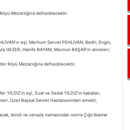
öyü Mezarlığına defnedilecektir.
LİVAN’ın eşi, Merhum Servet PEHLİVAN, Bedri, Engin,
eyla GEZER, Hanife BAYAM, Mecnun BAŞAR’ın anneleri;
r Köyü Mezarlığına defnedilecektir.
r YILDIZ’ın eşi, Suat ve Sedat YILDIZ’ın babaları,
ri, İzzet Baysal Devlet Hastanesinden emekli;
ak, ikindi ve cenaze namazından sonra Çığırtkanlar