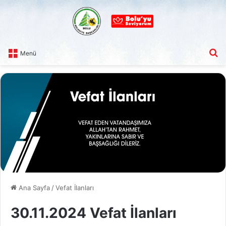
A
Menü
Ana Sayfa
/
Vefat İlanları
30.11.2024 Vefat İlanları