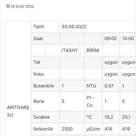
30 Eylül 2022
Tarih
30.09.2022
Saat
09:00
14:00
ITASHY
BİRİM
Tat
uygun
uygun
Koku
uygun
uygun
Bulanıklık
1
NTU
0,57
1
Pt –
Renk
5
1
5
Co
ARITILMIŞ
SU
o
Sıcaklık
C
19,2
20,1
İletkenlik
2500
μS/cm
416
419