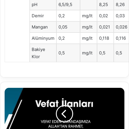
pH
6,5/9,5
8,25
8,26
Demir
0,2
mg/lt
0,02
0,03
Mangan
0,05
mg/lt
0,021
0,026
Alüminyum
0,2
mg/lt
0,118
0,116
Bakiye
0,5
mg/lt
0,5
0,5
Klor
30.09.2022
Vefat
İlanları