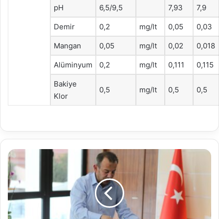
pH
6,5/9,5
7,93
7,9
Demir
0,2
mg/lt
0,05
0,03
Mangan
0,05
mg/lt
0,02
0,018
Alüminyum
0,2
mg/lt
0,111
0,115
Bakiye
0,5
mg/lt
0,5
0,5
Klor
Bolu
Belediye
Başkanı
Tanju
Özcan’dan
Azerbaycan’a
bayraklı