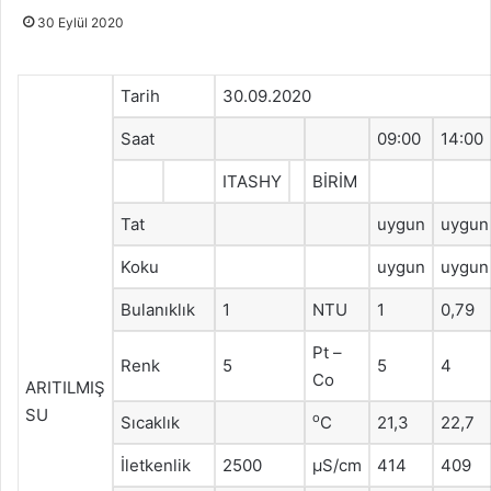
30 Eylül 2020
Tarih
30.09.2020
Saat
09:00
14:00
ITASHY
BİRİM
Tat
uygun
uygun
Koku
uygun
uygun
Bulanıklık
1
NTU
1
0,79
Pt –
Renk
5
5
4
Co
ARITILMIŞ
SU
o
Sıcaklık
C
21,3
22,7
İletkenlik
2500
μS/cm
414
409