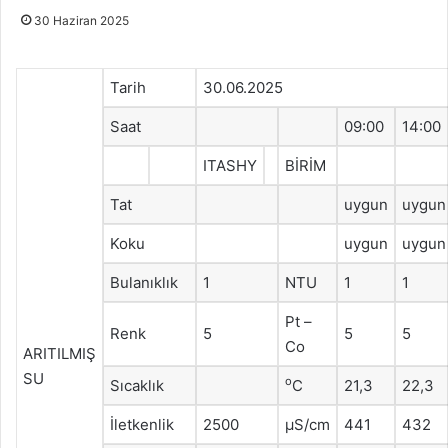
30 Haziran 2025
Tarih
30.06.2025
Saat
09:00
14:00
ITASHY
BİRİM
Tat
uygun
uygun
Koku
uygun
uygun
Bulanıklık
1
NTU
1
1
Pt –
Renk
5
5
5
Co
ARITILMIŞ
SU
o
Sıcaklık
C
21,3
22,3
İletkenlik
2500
μS/cm
441
432