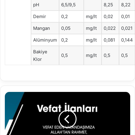
pH
6,5/9,5
8,25
8,22
Demir
0,2
mg/lt
0,02
0,01
Mangan
0,05
mg/lt
0,022
0,021
Alüminyum
0,2
mg/lt
0,081
0,144
Bakiye
0,5
mg/lt
0,5
0,5
Klor
30.06.2025
Vefat
İlanları