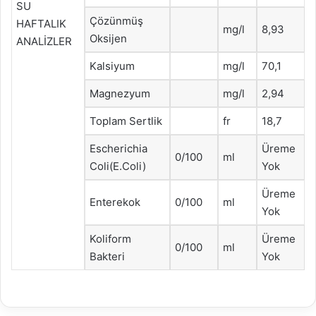
SU
Çözünmüş
HAFTALIK
mg/l
8,93
Oksijen
ANALİZLER
Kalsiyum
mg/l
70,1
Magnezyum
mg/l
2,94
Toplam Sertlik
fr
18,7
Escherichia
Üreme
0/100
ml
Coli(E.Coli)
Yok
Üreme
Enterekok
0/100
ml
Yok
Koliform
Üreme
0/100
ml
Bakteri
Yok