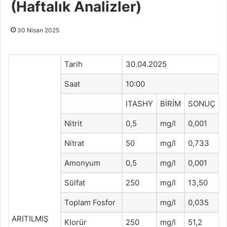
(Haftalık Analizler)
30 Nisan 2025
Tarih
30.04.2025
Saat
10:00
ITASHY
BİRİM
SONUÇ
Nitrit
0,5
mg/l
0,001
Nitrat
50
mg/l
0,733
Amonyum
0,5
mg/l
0,001
Sülfat
250
mg/l
13,50
Toplam Fosfor
mg/l
0,035
ARITILMIŞ
Klorür
250
mg/l
51,2