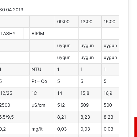
30.04.2019
09:00
13:00
16:00
ITASHY
BİRİM
uygun
uygun
uygun
uygun
uygun
uygun
1
NTU
1
1
1
5
Pt – Co
5
5
5
o
12/25
C
14
15,8
16,9
2500
μS/cm
512
509
500
6,5/9,5
8,21
8,23
8,23
0,2
mg/lt
0,03
0,03
0,03