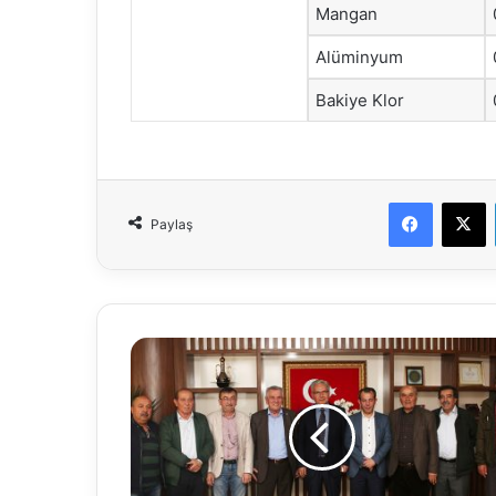
Mangan
Alüminyum
Bakiye Klor
Faceboo
X
Paylaş
Ali
Serindağ'dan
tebrik
ziyareti