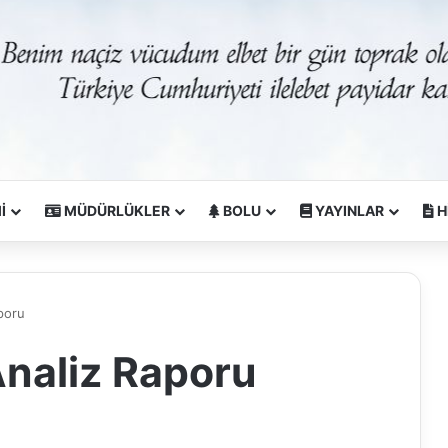
İ
MÜDÜRLÜKLER
BOLU
YAYINLAR
H
poru
naliz Raporu