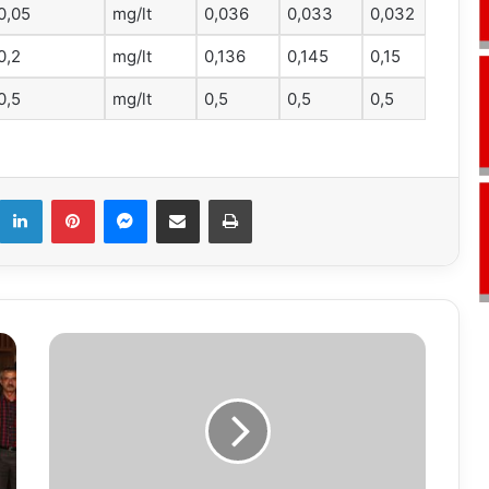
0,05
mg/lt
0,036
0,033
0,032
0,2
mg/lt
0,136
0,145
0,15
0,5
mg/lt
0,5
0,5
0,5
k
LinkedIn
Pinterest
Messenger
E-Mail ile paylaş
Yazdır
30.04.2019
Su
Analiz
Raporu
(Haftalık
Analizler)