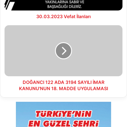
30.03.2023 Vefat İlanları
DOĞANCI
122
ADA
3194
SAYILI
İMAR
KANUNU'NUN
18.
MADDE
UYGULAMASI
DOĞANCI 122 ADA 3194 SAYILI İMAR
KANUNU'NUN 18. MADDE UYGULAMASI