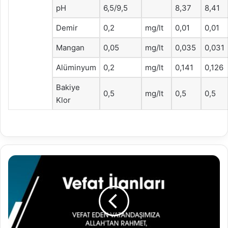
pH
6,5/9,5
8,37
8,41
Demir
0,2
mg/lt
0,01
0,01
Mangan
0,05
mg/lt
0,035
0,031
Alüminyum
0,2
mg/lt
0,141
0,126
Bakiye
0,5
mg/lt
0,5
0,5
Klor
30.03.2023
Vefat
İlanları