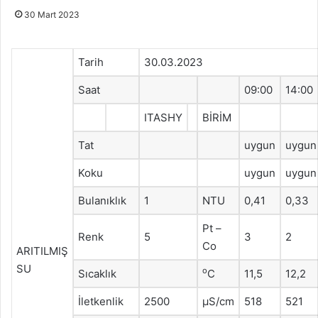
30 Mart 2023
Tarih
30.03.2023
Saat
09:00
14:00
ITASHY
BİRİM
Tat
uygun
uygun
Koku
uygun
uygun
Bulanıklık
1
NTU
0,41
0,33
Pt –
Renk
5
3
2
Co
ARITILMIŞ
SU
o
Sıcaklık
C
11,5
12,2
İletkenlik
2500
μS/cm
518
521