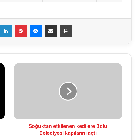
k
LinkedIn
Pinterest
Messenger
E-Mail ile paylaş
Yazdır
Soğuktan
etkilenen
kedilere
Bolu
Belediyesi
kapılarını
açtı
Soğuktan etkilenen kedilere Bolu
Belediyesi kapılarını açtı