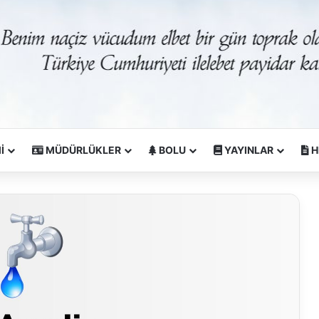
İ
MÜDÜRLÜKLER
BOLU
YAYINLAR
H