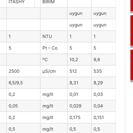
ITASHY
BİRİM
uygun
uygun
uygun
uygun
1
NTU
1
1
5
Pt – Co
5
5
o
C
10,2
9,6
2500
μS/cm
512
535
6,5/9,5
8,31
8,29
0,2
mg/lt
0,01
0,03
0,05
mg/lt
0,029
0,04
0,2
mg/lt
0,175
0,151
0,5
mg/lt
0,5
0,5