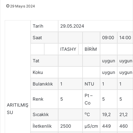
29 Mayıs 2024
Tarih
29.05.2024
Saat
09:00
14:00
ITASHY
BİRİM
Tat
uygun
uygun
Koku
uygun
uygun
Bulanıklık
1
NTU
1
1
Pt –
Renk
5
5
5
Co
ARITILMIŞ
SU
o
Sıcaklık
C
19,2
21,2
İletkenlik
2500
μS/cm
449
460