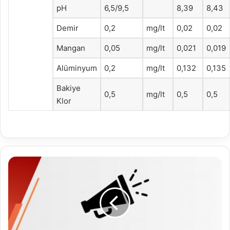
pH
6,5/9,5
8,39
8,43
Demir
0,2
mg/lt
0,02
0,02
Mangan
0,05
mg/lt
0,021
0,019
Alüminyum
0,2
mg/lt
0,132
0,135
Bakiye
0,5
mg/lt
0,5
0,5
Klor
2024
Yılı
Haziran
Ayı
Meclis
Toplantı
Duyurusu