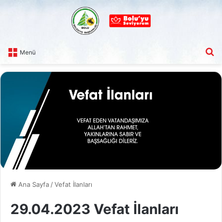
A
Menü
Ana Sayfa
/
Vefat İlanları
29.04.2023 Vefat İlanları