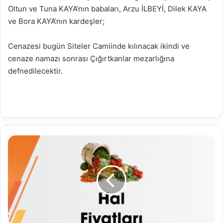
Oltun ve Tuna KAYA’nın babaları, Arzu İLBEYİ, Dilek KAYA
ve Bora KAYA’nın kardeşler;
Cenazesi bugün Siteler Camiinde kılınacak ikindi ve
cenaze namazı sonrası Çığırtkanlar mezarlığına
defnedilecektir.
29.03.2024
Toptancı
Hal
Fiyat
Listesi