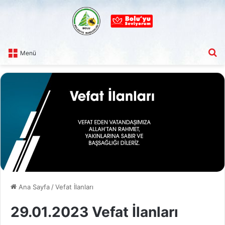
A
Menü
Ana Sayfa
/
Vefat İlanları
29.01.2023 Vefat İlanları