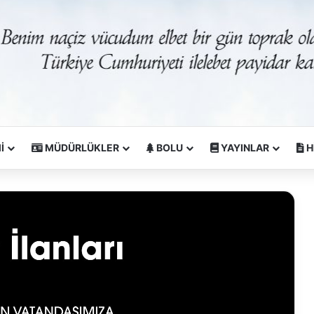
İ
MÜDÜRLÜKLER
BOLU
YAYINLAR
H