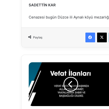
SADETTİN KAR
Cenazesi bugün Düzce ili Aynalı köyü mezarlığı
Faceboo
X
Paylaş
27.06.2020
VEFAT
İLANLARI