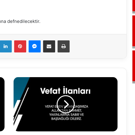
na defnedilecektir.
k
LinkedIn
Pinterest
Messenger
E-Mail ile paylaş
Yazdır
29.06.2020
VEFAT
İLANLARI