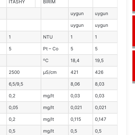
ITASHY
BİRİM
uygun
uygun
uygun
uygun
1
NTU
1
1
5
Pt – Co
5
5
o
C
18,4
19,5
2500
μS/cm
421
426
6,5/9,5
8,06
8,03
0,2
mg/lt
0,03
0,03
0,05
mg/lt
0,021
0,021
0,2
mg/lt
0,115
0,147
0,5
mg/lt
0,5
0,5