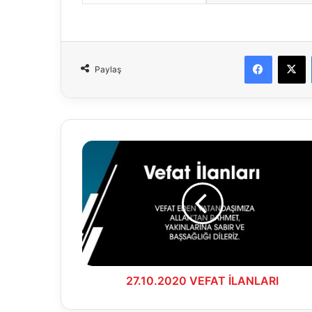
Faceboo
X
Paylaş
27.10.2020
VEFAT
İLANLARI
27.10.2020 VEFAT İLANLARI