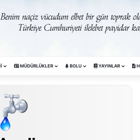
İ
MÜDÜRLÜKLER
BOLU
YAYINLAR
H