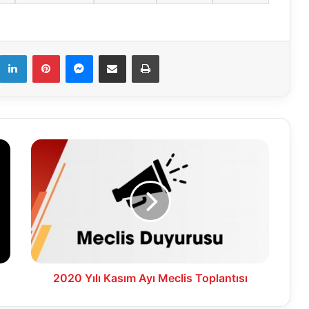
k
LinkedIn
Pinterest
Messenger
E-Mail ile paylaş
Yazdır
2020
Yılı
Kasım
Ayı
Meclis
Toplantısı
2020 Yılı Kasım Ayı Meclis Toplantısı