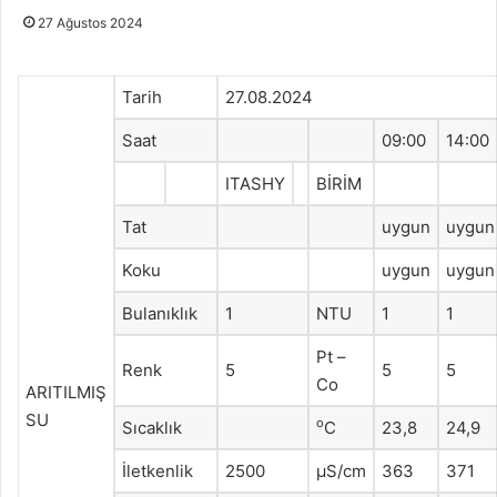
27 Ağustos 2024
Tarih
27.08.2024
Saat
09:00
14:00
ITASHY
BİRİM
Tat
uygun
uygun
Koku
uygun
uygun
Bulanıklık
1
NTU
1
1
Pt –
Renk
5
5
5
Co
ARITILMIŞ
SU
o
Sıcaklık
C
23,8
24,9
İletkenlik
2500
μS/cm
363
371