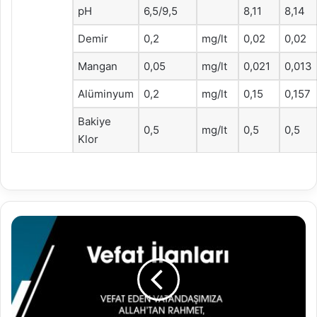
pH
6,5/9,5
8,11
8,14
Demir
0,2
mg/lt
0,02
0,02
Mangan
0,05
mg/lt
0,021
0,013
Alüminyum
0,2
mg/lt
0,15
0,157
Bakiye
0,5
mg/lt
0,5
0,5
Klor
27.08
2024
Vefat
İlanları