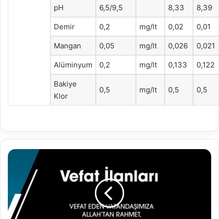
pH
6,5/9,5
8,33
8,39
Demir
0,2
mg/lt
0,02
0,01
Mangan
0,05
mg/lt
0,026
0,021
Alüminyum
0,2
mg/lt
0,133
0,122
Bakiye
0,5
mg/lt
0,5
0,5
Klor
27.06.2025
Vefat
İlanları