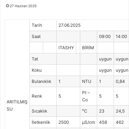
27 Haziran 2025
Tarih
27.06.2025
Saat
09:00
14:00
ITASHY
BİRİM
Tat
uygun
uygun
Koku
uygun
uygun
Bulanıklık
1
NTU
1
0,84
Pt –
Renk
5
5
5
Co
ARITILMIŞ
SU
o
Sıcaklık
C
23
24,5
İletkenlik
2500
μS/cm
458
462