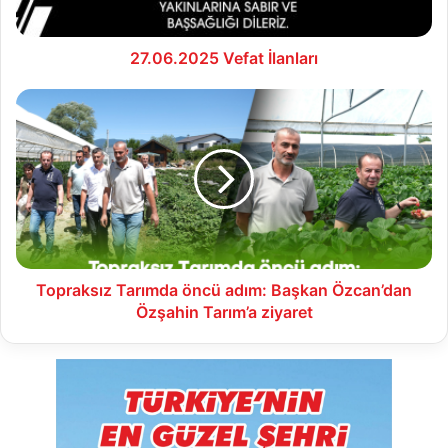
27.06.2025 Vefat İlanları
Topraksız
Tarımda
öncü
adım:
Başkan
Özcan’dan
Özşahin
Tarım’a
ziyaret
Topraksız Tarımda öncü adım: Başkan Özcan’dan
Özşahin Tarım’a ziyaret